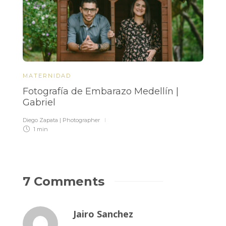
MATERNIDAD
M
Fotografía de Embarazo Medellín |
F
Gabriel
E
Diego Zapata | Photographer
Di
1 min
7 Comments
Jairo Sanchez