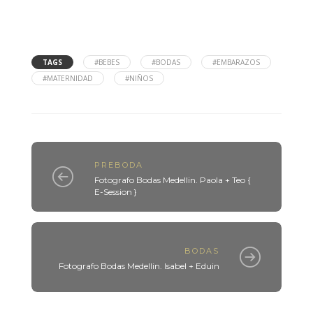
TAGS
#BEBES
#BODAS
#EMBARAZOS
#MATERNIDAD
#NIÑOS
PREBODA
Fotografo Bodas Medellin. Paola + Teo {
E-Session }
BODAS
Fotografo Bodas Medellin. Isabel + Eduin