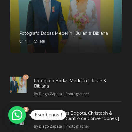
Fotógrafo Bodas Medellín | Julian & Bibiana
1
368
1
Fotógrafo Bodas Medellín | Julian &
Bibiana
By
Diego Zapata | Photographer
2
Fotografia Bodas Bogota, Christoph &
Escríbenos !
Adriana [ Bahía Centro de Convenciones ]
By
Diego Zapata | Photographer